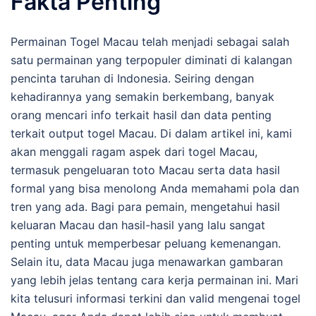
Fakta Penting
Permainan Togel Macau telah menjadi sebagai salah
satu permainan yang terpopuler diminati di kalangan
pencinta taruhan di Indonesia. Seiring dengan
kehadirannya yang semakin berkembang, banyak
orang mencari info terkait hasil dan data penting
terkait output togel Macau. Di dalam artikel ini, kami
akan menggali ragam aspek dari togel Macau,
termasuk pengeluaran toto Macau serta data hasil
formal yang bisa menolong Anda memahami pola dan
tren yang ada. Bagi para pemain, mengetahui hasil
keluaran Macau dan hasil-hasil yang lalu sangat
penting untuk memperbesar peluang kemenangan.
Selain itu, data Macau juga menawarkan gambaran
yang lebih jelas tentang cara kerja permainan ini. Mari
kita telusuri informasi terkini dan valid mengenai togel