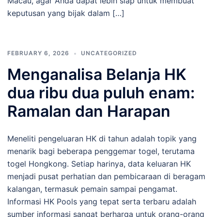
Macau, agar Anda dapat lebih siap untuk membuat
keputusan yang bijak dalam […]
FEBRUARY 6, 2026
UNCATEGORIZED
Menganalisa Belanja HK
dua ribu dua puluh enam:
Ramalan dan Harapan
Meneliti pengeluaran HK di tahun adalah topik yang
menarik bagi beberapa penggemar togel, terutama
togel Hongkong. Setiap harinya, data keluaran HK
menjadi pusat perhatian dan pembicaraan di beragam
kalangan, termasuk pemain sampai pengamat.
Informasi HK Pools yang tepat serta terbaru adalah
sumber informasi sangat berharga untuk orang-orang