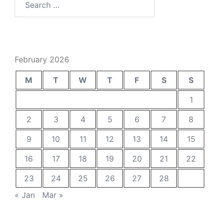
for:
February 2026
M
T
W
T
F
S
S
1
2
3
4
5
6
7
8
9
10
11
12
13
14
15
16
17
18
19
20
21
22
23
24
25
26
27
28
« Jan
Mar »