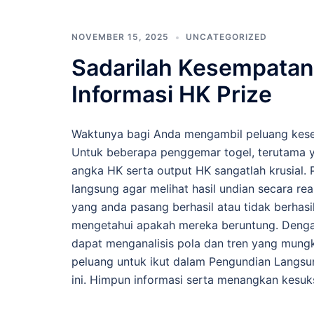
NOVEMBER 15, 2025
UNCATEGORIZED
Sadarilah Kesempatan
Informasi HK Prize
Waktunya bagi Anda mengambil peluang kesem
Untuk beberapa penggemar togel, terutama 
angka HK serta output HK sangatlah krusia
langsung agar melihat hasil undian secara r
yang anda pasang berhasil atau tidak berhasi
mengetahui apakah mereka beruntung. Dengan
dapat menganalisis pola dan tren yang mung
peluang untuk ikut dalam Pengundian Langsung
ini. Himpun informasi serta menangkan kesuk