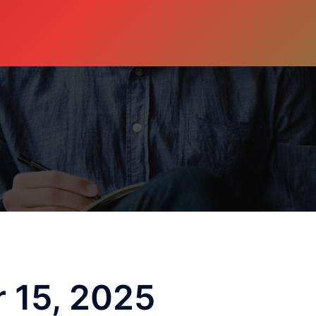
 15, 2025