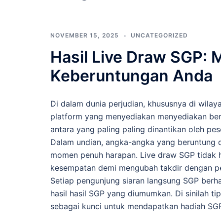
NOVEMBER 15, 2025
UNCATEGORIZED
Hasil Live Draw SGP:
Keberuntungan Anda
Di dalam dunia perjudian, khususnya di wilay
platform yang menyediakan menyediakan ber
antara yang paling paling dinantikan oleh pes
Dalam undian, angka-angka yang beruntung d
momen penuh harapan. Live draw SGP tidak 
kesempatan demi mengubah takdir dengan pe
Setiap pengunjung siaran langsung SGP be
hasil hasil SGP yang diumumkan. Di sinilah t
sebagai kunci untuk mendapatkan hadiah SGP 