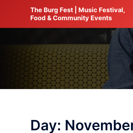
Skip
The Burg Fest | Music Festival,
to
Food & Community Events
content
Day:
November