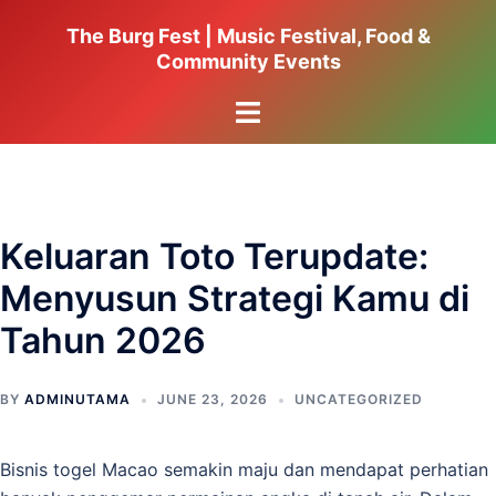
Skip
The Burg Fest | Music Festival, Food &
to
Community Events
content
Toggle
menu
Keluaran Toto Terupdate:
Menyusun Strategi Kamu di
Tahun 2026
BY
ADMINUTAMA
JUNE 23, 2026
UNCATEGORIZED
Bisnis togel Macao semakin maju dan mendapat perhatian