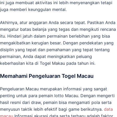
ini juga membuat aktivitas ini lebih menyenangkan tetapi
juga memberi keunggulan mental.
Akhirnya, atur anggaran Anda secara tepat. Pastikan Anda
mengatur batas belanja yang tegas dan mengikuti rencana
itu. Hindari jatuh dalam permainan berlebihan yang bisa
mengakibatkan kerugian besar. Dengan pendekatan yang
disiplin yang tepat dan pemahaman yang tepat tentang
permainan, Anda dapat meningkatkan peluang
keberhasilan kita di Togel Makau pada tahun ini.
Memahami Pengeluaran Togel Macau
Pengeluaran Macau merupakan informasi yang sangat
penting untuk para pemain lotto Macau. Dengan mengerti
hasil resmi dari draw, pemain bisa mengamati pola serta
menyusun taktik lebih efektif bagi game berikutnya.
data
macau
Informasi akurasi data serta terbaru adalah faktor