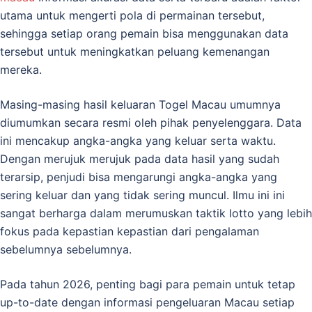
utama untuk mengerti pola di permainan tersebut,
sehingga setiap orang pemain bisa menggunakan data
tersebut untuk meningkatkan peluang kemenangan
mereka.
Masing-masing hasil keluaran Togel Macau umumnya
diumumkan secara resmi oleh pihak penyelenggara. Data
ini mencakup angka-angka yang keluar serta waktu.
Dengan merujuk merujuk pada data hasil yang sudah
terarsip, penjudi bisa mengarungi angka-angka yang
sering keluar dan yang tidak sering muncul. Ilmu ini ini
sangat berharga dalam merumuskan taktik lotto yang lebih
fokus pada kepastian kepastian dari pengalaman
sebelumnya sebelumnya.
Pada tahun 2026, penting bagi para pemain untuk tetap
up-to-date dengan informasi pengeluaran Macau setiap