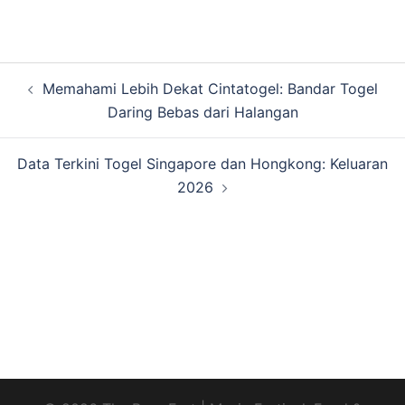
Post
Memahami Lebih Dekat Cintatogel: Bandar Togel
navigation
Daring Bebas dari Halangan
Data Terkini Togel Singapore dan Hongkong: Keluaran
2026