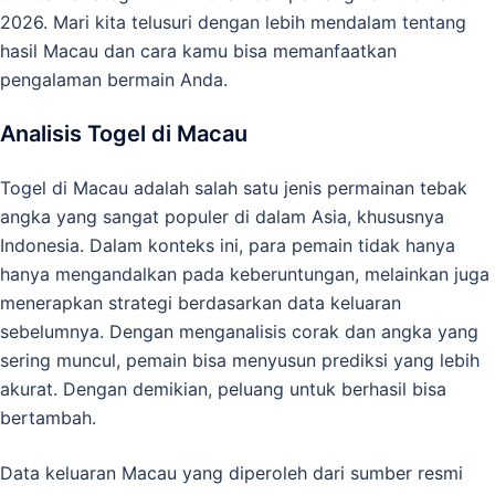
2026. Mari kita telusuri dengan lebih mendalam tentang
hasil Macau dan cara kamu bisa memanfaatkan
pengalaman bermain Anda.
Analisis Togel di Macau
Togel di Macau adalah salah satu jenis permainan tebak
angka yang sangat populer di dalam Asia, khususnya
Indonesia. Dalam konteks ini, para pemain tidak hanya
hanya mengandalkan pada keberuntungan, melainkan juga
menerapkan strategi berdasarkan data keluaran
sebelumnya. Dengan menganalisis corak dan angka yang
sering muncul, pemain bisa menyusun prediksi yang lebih
akurat. Dengan demikian, peluang untuk berhasil bisa
bertambah.
Data keluaran Macau yang diperoleh dari sumber resmi