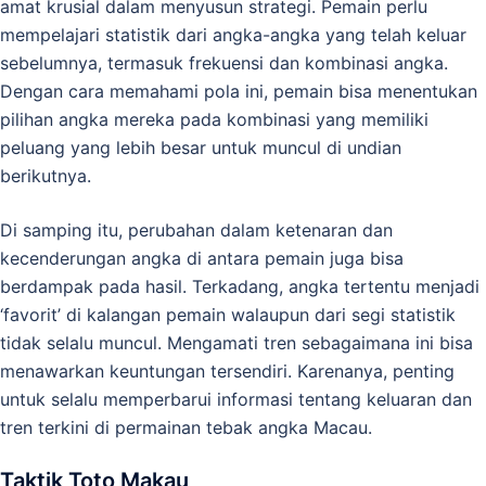
amat krusial dalam menyusun strategi. Pemain perlu
mempelajari statistik dari angka-angka yang telah keluar
sebelumnya, termasuk frekuensi dan kombinasi angka.
Dengan cara memahami pola ini, pemain bisa menentukan
pilihan angka mereka pada kombinasi yang memiliki
peluang yang lebih besar untuk muncul di undian
berikutnya.
Di samping itu, perubahan dalam ketenaran dan
kecenderungan angka di antara pemain juga bisa
berdampak pada hasil. Terkadang, angka tertentu menjadi
‘favorit’ di kalangan pemain walaupun dari segi statistik
tidak selalu muncul. Mengamati tren sebagaimana ini bisa
menawarkan keuntungan tersendiri. Karenanya, penting
untuk selalu memperbarui informasi tentang keluaran dan
tren terkini di permainan tebak angka Macau.
Taktik Toto Makau