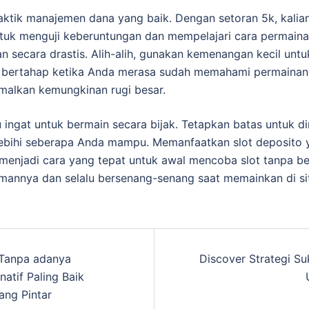
taktik manajemen dana yang baik. Dengan setoran 5k, kali
ntuk menguji keberuntungan dan mempelajari cara permaina
n secara drastis. Alih-alih, gunakan kemenangan kecil untu
a bertahap ketika Anda merasa sudah memahami permainan 
alkan kemungkinan rugi besar.
 ingat untuk bermain secara bijak. Tetapkan batas untuk dir
lebihi seberapa Anda mampu. Memanfaatkan slot deposito 
 menjadi cara yang tepat untuk awal mencoba slot tanpa be
amannya dan selalu bersenang-senang saat memainkan di sit
 Tanpa adanya
Discover Strategi Su
n
natif Paling Baik
ang Pintar