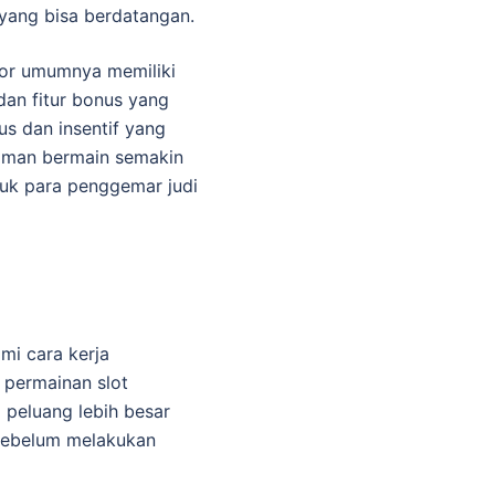
 yang bisa berdatangan.
acor umumnya memiliki
an fitur bonus yang
us dan insentif yang
aman bermain semakin
tuk para penggemar judi
mi cara kerja
 permainan slot
 peluang lebih besar
 sebelum melakukan