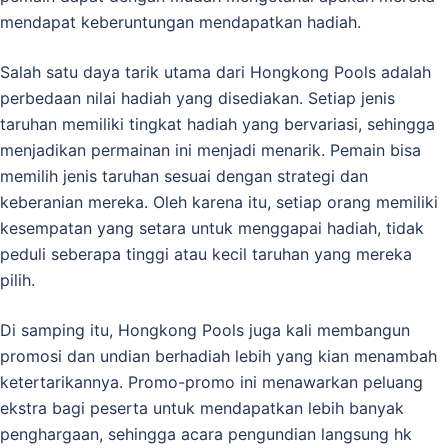
mendapat keberuntungan mendapatkan hadiah.
Salah satu daya tarik utama dari Hongkong Pools adalah
perbedaan nilai hadiah yang disediakan. Setiap jenis
taruhan memiliki tingkat hadiah yang bervariasi, sehingga
menjadikan permainan ini menjadi menarik. Pemain bisa
memilih jenis taruhan sesuai dengan strategi dan
keberanian mereka. Oleh karena itu, setiap orang memiliki
kesempatan yang setara untuk menggapai hadiah, tidak
peduli seberapa tinggi atau kecil taruhan yang mereka
pilih.
Di samping itu, Hongkong Pools juga kali membangun
promosi dan undian berhadiah lebih yang kian menambah
ketertarikannya. Promo-promo ini menawarkan peluang
ekstra bagi peserta untuk mendapatkan lebih banyak
penghargaan, sehingga acara pengundian langsung hk