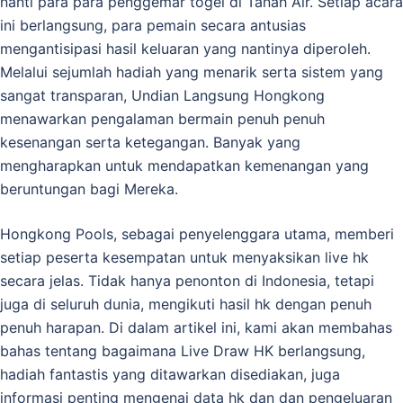
nanti para para penggemar togel di Tanah Air. Setiap acara
ini berlangsung, para pemain secara antusias
mengantisipasi hasil keluaran yang nantinya diperoleh.
Melalui sejumlah hadiah yang menarik serta sistem yang
sangat transparan, Undian Langsung Hongkong
menawarkan pengalaman bermain penuh penuh
kesenangan serta ketegangan. Banyak yang
mengharapkan untuk mendapatkan kemenangan yang
beruntungan bagi Mereka.
Hongkong Pools, sebagai penyelenggara utama, memberi
setiap peserta kesempatan untuk menyaksikan live hk
secara jelas. Tidak hanya penonton di Indonesia, tetapi
juga di seluruh dunia, mengikuti hasil hk dengan penuh
penuh harapan. Di dalam artikel ini, kami akan membahas
bahas tentang bagaimana Live Draw HK berlangsung,
hadiah fantastis yang ditawarkan disediakan, juga
informasi penting mengenai data hk dan dan pengeluaran