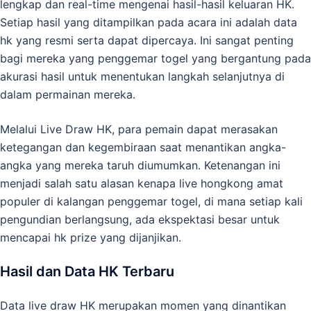
lengkap dan real-time mengenai hasil-hasil keluaran HK.
Setiap hasil yang ditampilkan pada acara ini adalah data
hk yang resmi serta dapat dipercaya. Ini sangat penting
bagi mereka yang penggemar togel yang bergantung pada
akurasi hasil untuk menentukan langkah selanjutnya di
dalam permainan mereka.
Melalui Live Draw HK, para pemain dapat merasakan
ketegangan dan kegembiraan saat menantikan angka-
angka yang mereka taruh diumumkan. Ketenangan ini
menjadi salah satu alasan kenapa live hongkong amat
populer di kalangan penggemar togel, di mana setiap kali
pengundian berlangsung, ada ekspektasi besar untuk
mencapai hk prize yang dijanjikan.
Hasil dan Data HK Terbaru
Data live draw HK merupakan momen yang dinantikan