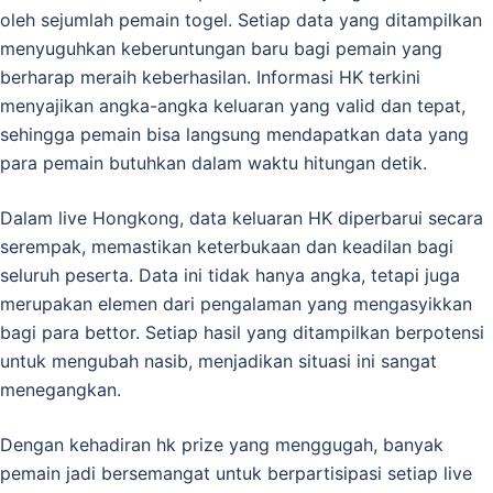
oleh sejumlah pemain togel. Setiap data yang ditampilkan
menyuguhkan keberuntungan baru bagi pemain yang
berharap meraih keberhasilan. Informasi HK terkini
menyajikan angka-angka keluaran yang valid dan tepat,
sehingga pemain bisa langsung mendapatkan data yang
para pemain butuhkan dalam waktu hitungan detik.
Dalam live Hongkong, data keluaran HK diperbarui secara
serempak, memastikan keterbukaan dan keadilan bagi
seluruh peserta. Data ini tidak hanya angka, tetapi juga
merupakan elemen dari pengalaman yang mengasyikkan
bagi para bettor. Setiap hasil yang ditampilkan berpotensi
untuk mengubah nasib, menjadikan situasi ini sangat
menegangkan.
Dengan kehadiran hk prize yang menggugah, banyak
pemain jadi bersemangat untuk berpartisipasi setiap live