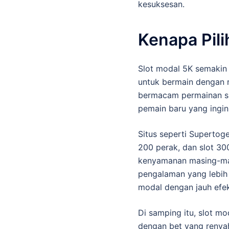
kesuksesan.
Kenapa Pili
Slot modal 5K semakin 
untuk bermain dengan 
bermacam permainan sl
pemain baru yang ingin
Situs seperti Supertog
200 perak, dan slot 30
kenyamanan masing-mas
pengalaman yang lebih
modal dengan jauh efekt
Di samping itu, slot 
dengan bet yang renyah