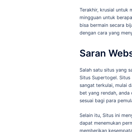
Terakhir, krusial untu
mingguan untuk berapa
bisa bermain secara bi
dengan cara yang meny
Saran Websi
Salah satu situs yang 
Situs Supertogel. Situs
sangat terkulai, mulai
bet yang rendah, anda
sesuai bagi para pemul
Selain itu, Situs ini 
dapat menemukan perma
memberikan kesempata