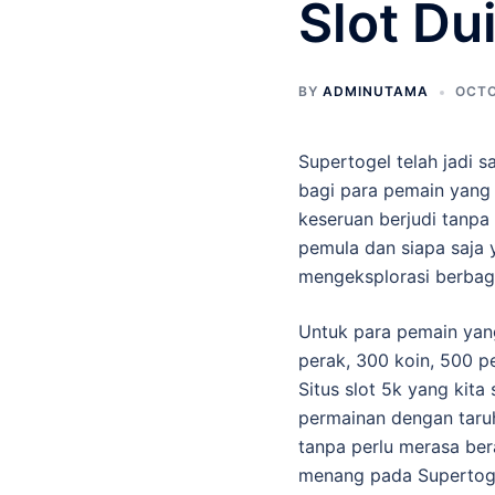
Slot Du
BY
ADMINUTAMA
OCTO
Supertogel telah jadi s
bagi para pemain yang m
keseruan berjudi tanpa
pemula dan siapa saja
mengeksplorasi berbag
Untuk para pemain yang 
perak, 300 koin, 500 p
Situs slot 5k yang kit
permainan dengan tar
tanpa perlu merasa berat
menang pada Supertog