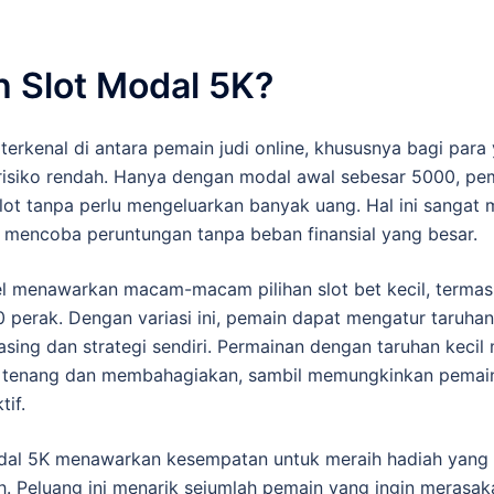
h Slot Modal 5K?
terkenal di antara pemain judi online, khususnya bagi para
risiko rendah. Hanya dengan modal awal sebesar 5000, pe
ot tanpa perlu mengeluarkan banyak uang. Hal ini sangat
 mencoba peruntungan tanpa beban finansial yang besar.
el menawarkan macam-macam pilihan slot bet kecil, termasu
0 perak. Dengan variasi ini, pemain dapat mengatur taruha
ing dan strategi sendiri. Permainan dengan taruhan kecil
 tenang dan membahagiakan, sambil memungkinkan pemain
if.
modal 5K menawarkan kesempatan untuk meraih hadiah yang
. Peluang ini menarik sejumlah pemain yang ingin merasa