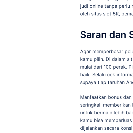
judi online tanpa perl
oleh situs slot 5K, pe
Saran dan S
Agar memperbesar pelu
kamu pilih. Di dalam s
mulai dari 100 perak. 
baik. Selalu cek infor
supaya tiap taruhan An
Manfaatkan bonus dan p
seringkali memberikan b
untuk bermain lebih b
kamu bisa memperluas 
dijalankan secara konsi