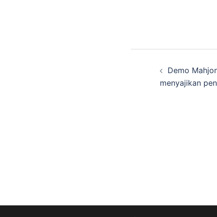
Post
Demo Mahjon
navigatio
menyajikan pen