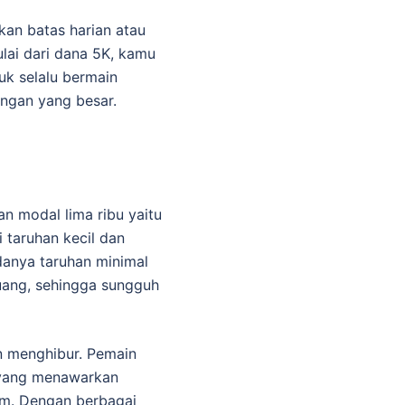
kan batas harian atau
ai dari dana 5K, kamu
uk selalu bermain
ngan yang besar.
n modal lima ribu yaitu
 taruhan kecil dan
danya taruhan minimal
uang, sehingga sungguh
an menghibur. Pemain
 yang menawarkan
m. Dengan berbagai