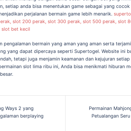
nan, setiap anda bisa menentukan game sebagai yang cocok 
menjadikan perjalanan bermain game lebih menarik.
superto
perak, slot 200 perak, slot 300 perak, slot 500 perak, slot 8
 slot bet kecil
in pengalaman bermain yang aman yang aman serta terjamin
g yang dapat dipercaya seperti Supertogel. Website ini 
ndah, tetapi juga menjamin keamanan dan kejujuran setiap
ermainan slot lima ribu ini, Anda bisa menikmati hiburan
besar.
g Ways 2 yang
Permainan Mahjong
n
galaman berplaying
Petualangan Seru