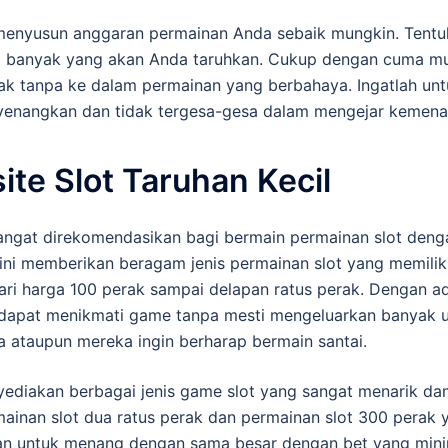
k menyusun anggaran permainan Anda sebaik mungkin. Tentu
 banyak yang akan Anda taruhkan. Cukup dengan cuma mul
jak tanpa ke dalam permainan yang berbahaya. Ingatlah unt
enangkan dan tidak tergesa-gesa dalam mengejar kemena
te Slot Taruhan Kecil
sangat direkomendasikan bagi bermain permainan slot denga
 ini memberikan beragam jenis permainan slot yang memiliki
 dari harga 100 perak sampai delapan ratus perak. Dengan a
 dapat menikmati game tanpa mesti mengeluarkan banyak 
a ataupun mereka ingin berharap bermain santai.
menyediakan berbagai jenis game slot yang sangat menarik d
inan slot dua ratus perak dan permainan slot 300 perak
n untuk menang dengan sama besar dengan bet yang mini