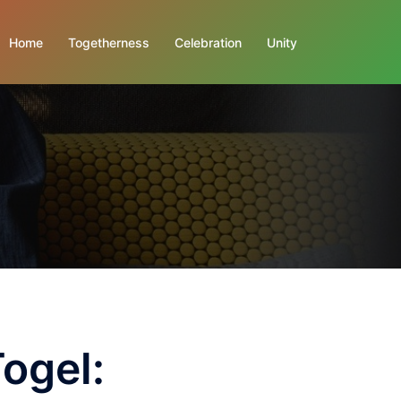
Home
Togetherness
Celebration
Unity
ogel: